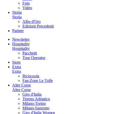
Foto
Video
Storia
Storia
Albo d'Oro
Edizioni Precedenti
Partner
Newsletter
Hospitality
Hospitality
Pacchetti
Tour Operator
Store
Extra
Extra
Biciscuola
Fan-Zone Le Tolfe
Altre Corse
Altre Corse
Giro d'Italia
Tirreno Adriatico
Milano-Torino
Milano-Sanremo
Giro d'Italia Women