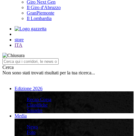
Giro Next Gen
Il Giro d'Abruzzo
GranPiemonte
Il Lombardia
store
ITA
Cerca
Non sono stati trovati risultati per la tua ricerca...
Edizione 2026
Edizione 2026
Recap Corsa
Classifiche
Squadre
Media
Media
News
Foto