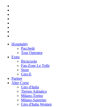
Hospitality
Pacchetti
Tour Operator
Extra
Biciscuola
Fan-Zone Le Tolfe
Store
Giro-E
Partner
Altre Corse
Giro d'Italia
Tirreno Adriatico
Milano-Torino
Milano-Sanremo
Giro d'Italia Women