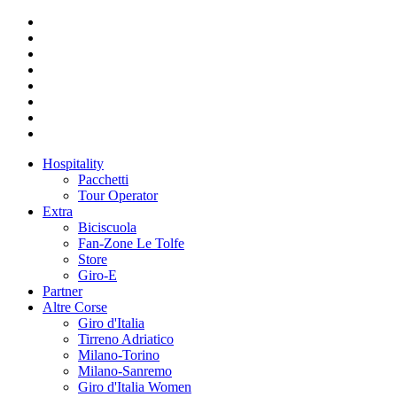
Hospitality
Pacchetti
Tour Operator
Extra
Biciscuola
Fan-Zone Le Tolfe
Store
Giro-E
Partner
Altre Corse
Giro d'Italia
Tirreno Adriatico
Milano-Torino
Milano-Sanremo
Giro d'Italia Women