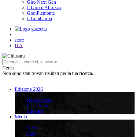
Giro Next Gen
Il Giro d'Abruzzo
GranPiemonte
Il Lombardia
store
ITA
Cerca
Non sono stati trovati risultati per la tua ricerca...
Edizione 2026
Edizione 2026
Recap Corsa
Classifiche
Squadre
Media
Media
News
Foto