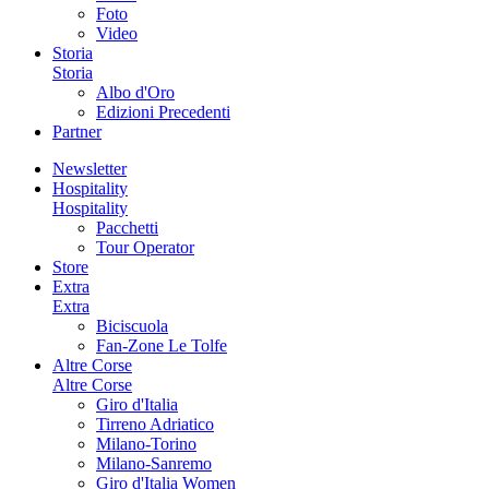
Foto
Video
Storia
Storia
Albo d'Oro
Edizioni Precedenti
Partner
Newsletter
Hospitality
Hospitality
Pacchetti
Tour Operator
Store
Extra
Extra
Biciscuola
Fan-Zone Le Tolfe
Altre Corse
Altre Corse
Giro d'Italia
Tirreno Adriatico
Milano-Torino
Milano-Sanremo
Giro d'Italia Women