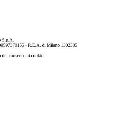
p S.p.A.
o 09597370155 - R.E.A. di Milano 1302385
o del consenso ai cookie: