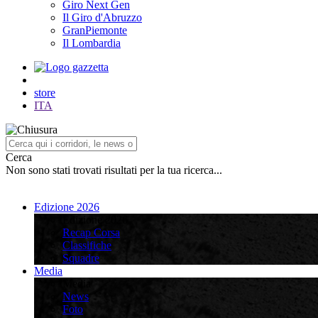
Giro Next Gen
Il Giro d'Abruzzo
GranPiemonte
Il Lombardia
store
ITA
Cerca
Non sono stati trovati risultati per la tua ricerca...
Edizione 2026
Edizione 2026
Recap Corsa
Classifiche
Squadre
Media
Media
News
Foto