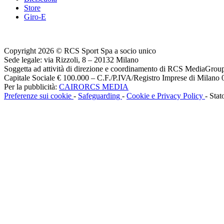
Store
Giro-E
Copyright 2026 © RCS Sport Spa a socio unico
Sede legale: via Rizzoli, 8 – 20132 Milano
Soggetta ad attività di direzione e coordinamento di RCS MediaGrou
Capitale Sociale € 100.000 – C.F./P.IVA/Registro Imprese di Milan
Per la pubblicità:
CAIRORCS MEDIA
Preferenze sui cookie
-
Safeguarding
-
Cookie e Privacy Policy
- Stat