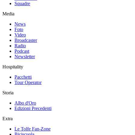
Squadre
Media
News
Foto
Video
Broadcaster
Radio
Podcast
Newsletter
Hospitality
Pacchetti
Tour Operator
Storia
Albo d'Oro
Edizioni Precedenti
Extra
Le Tolfe Fan-Zone
Biciscuola