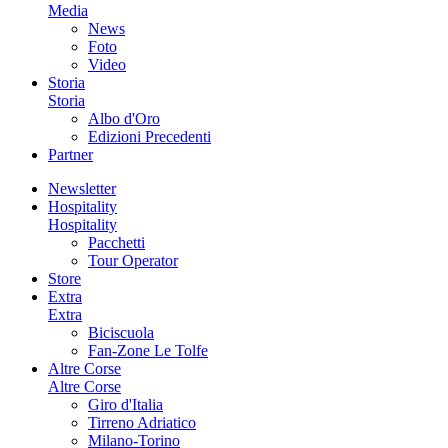
Media
News
Foto
Video
Storia
Storia
Albo d'Oro
Edizioni Precedenti
Partner
Newsletter
Hospitality
Hospitality
Pacchetti
Tour Operator
Store
Extra
Extra
Biciscuola
Fan-Zone Le Tolfe
Altre Corse
Altre Corse
Giro d'Italia
Tirreno Adriatico
Milano-Torino