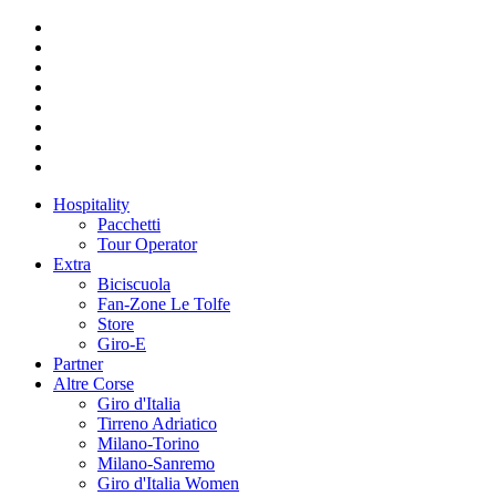
Hospitality
Pacchetti
Tour Operator
Extra
Biciscuola
Fan-Zone Le Tolfe
Store
Giro-E
Partner
Altre Corse
Giro d'Italia
Tirreno Adriatico
Milano-Torino
Milano-Sanremo
Giro d'Italia Women