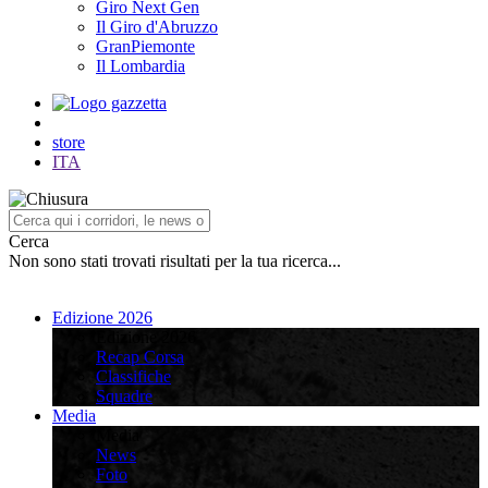
Giro Next Gen
Il Giro d'Abruzzo
GranPiemonte
Il Lombardia
store
ITA
Cerca
Non sono stati trovati risultati per la tua ricerca...
Edizione 2026
Edizione 2026
Recap Corsa
Classifiche
Squadre
Media
Media
News
Foto