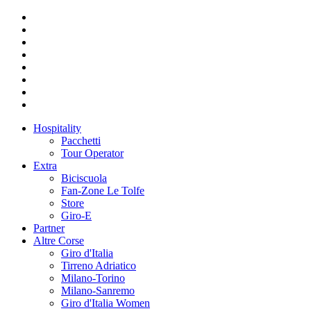
Hospitality
Pacchetti
Tour Operator
Extra
Biciscuola
Fan-Zone Le Tolfe
Store
Giro-E
Partner
Altre Corse
Giro d'Italia
Tirreno Adriatico
Milano-Torino
Milano-Sanremo
Giro d'Italia Women