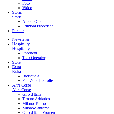
Foto
Video
Storia
Storia
Albo d'Oro
Edizioni Precedenti
Partner
Newsletter
Hospitality
Hospitality
Pacchetti
Tour Operator
Store
Extra
Extra
Biciscuola
Fan-Zone Le Tolfe
Altre Corse
Altre Corse
Giro d'Italia
Tirreno Adriatico
Milano-Torino
Milano-Sanremo
Giro d'Italia Women