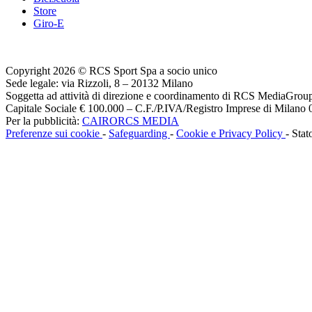
Store
Giro-E
Copyright 2026 © RCS Sport Spa a socio unico
Sede legale: via Rizzoli, 8 – 20132 Milano
Soggetta ad attività di direzione e coordinamento di RCS MediaGrou
Capitale Sociale € 100.000 – C.F./P.IVA/Registro Imprese di Milan
Per la pubblicità:
CAIRORCS MEDIA
Preferenze sui cookie
-
Safeguarding
-
Cookie e Privacy Policy
- Stat