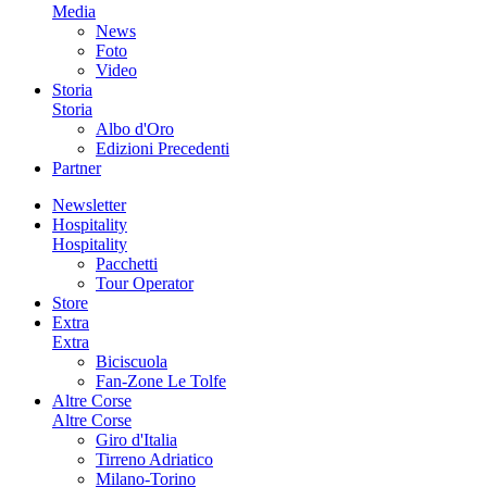
Media
News
Foto
Video
Storia
Storia
Albo d'Oro
Edizioni Precedenti
Partner
Newsletter
Hospitality
Hospitality
Pacchetti
Tour Operator
Store
Extra
Extra
Biciscuola
Fan-Zone Le Tolfe
Altre Corse
Altre Corse
Giro d'Italia
Tirreno Adriatico
Milano-Torino