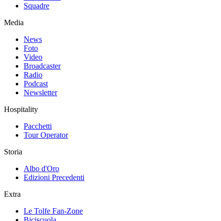
Squadre
Media
News
Foto
Video
Broadcaster
Radio
Podcast
Newsletter
Hospitality
Pacchetti
Tour Operator
Storia
Albo d'Oro
Edizioni Precedenti
Extra
Le Tolfe Fan-Zone
Biciscuola