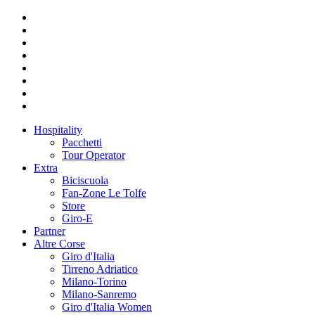
Hospitality
Pacchetti
Tour Operator
Extra
Biciscuola
Fan-Zone Le Tolfe
Store
Giro-E
Partner
Altre Corse
Giro d'Italia
Tirreno Adriatico
Milano-Torino
Milano-Sanremo
Giro d'Italia Women