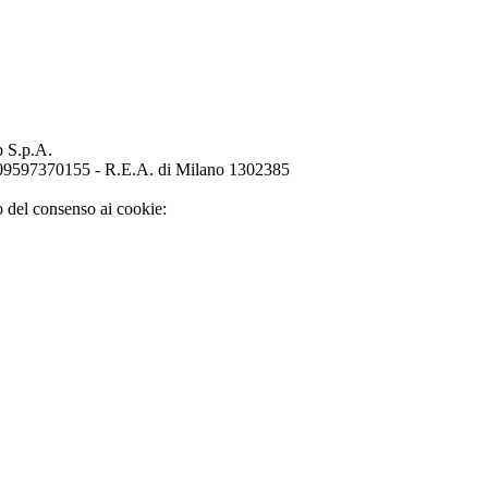
p S.p.A.
o 09597370155 - R.E.A. di Milano 1302385
o del consenso ai cookie: