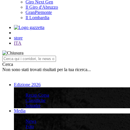
Giro Next Gen
Il Giro d'Abruzzo
GranPiemonte
Il Lombardia
store
ITA
Cerca
Non sono stati trovati risultati per la tua ricerca...
Edizione 2026
Edizione 2026
Recap Corsa
Classifiche
Squadre
Media
Media
News
Foto