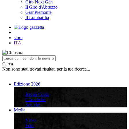
Giro Next Gen
Il Giro d'Abruzzo
GranPiemonte
Il Lombardia
store
ITA
Cerca
Non sono stati trovati risultati per la tua ricerca...
Edizione 2026
Edizione 2026
Recap Corsa
Classifiche
Squadre
Media
Media
News
Foto