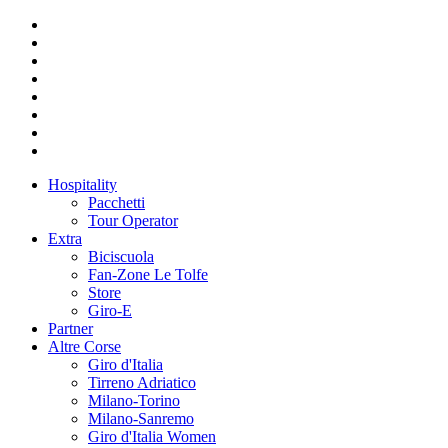
Hospitality
Pacchetti
Tour Operator
Extra
Biciscuola
Fan-Zone Le Tolfe
Store
Giro-E
Partner
Altre Corse
Giro d'Italia
Tirreno Adriatico
Milano-Torino
Milano-Sanremo
Giro d'Italia Women