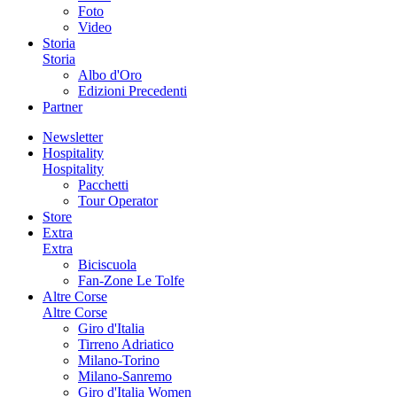
Foto
Video
Storia
Storia
Albo d'Oro
Edizioni Precedenti
Partner
Newsletter
Hospitality
Hospitality
Pacchetti
Tour Operator
Store
Extra
Extra
Biciscuola
Fan-Zone Le Tolfe
Altre Corse
Altre Corse
Giro d'Italia
Tirreno Adriatico
Milano-Torino
Milano-Sanremo
Giro d'Italia Women