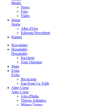
Media
News
Foto
Video
Storia
Storia
Albo d'Oro
Edizioni Precedenti
Partner
Newsletter
Hospitality
Hospitality
Pacchetti
Tour Operator
Store
Extra
Extra
Biciscuola
Fan-Zone Le Tolfe
Altre Corse
Altre Corse
Giro d'Italia
Tirreno Adriatico
Milano-Torino