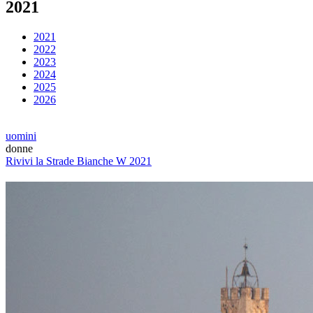
2021
2021
2022
2023
2024
2025
2026
uomini
donne
Rivivi la Strade Bianche W 2021