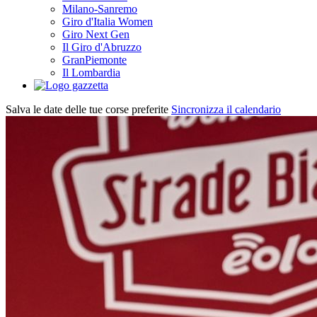
Milano-Sanremo
Giro d'Italia Women
Giro Next Gen
Il Giro d'Abruzzo
GranPiemonte
Il Lombardia
Salva le date delle tue corse preferite
Sincronizza il calendario