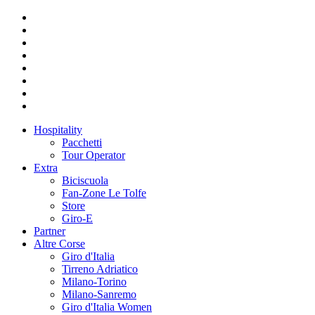
Hospitality
Pacchetti
Tour Operator
Extra
Biciscuola
Fan-Zone Le Tolfe
Store
Giro-E
Partner
Altre Corse
Giro d'Italia
Tirreno Adriatico
Milano-Torino
Milano-Sanremo
Giro d'Italia Women