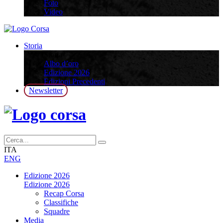
Foto
Video
Storia
Storia
Albo d’oro
Edizione 2026
Edizioni Precedenti
Newsletter
ITA
ENG
Edizione 2026
Edizione 2026
Recap Corsa
Classifiche
Squadre
Media