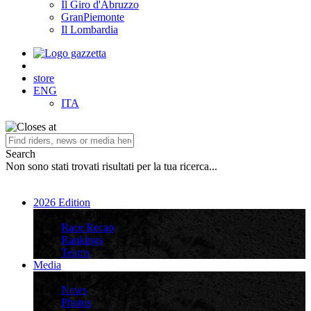
Il Giro d'Abruzzo
GranPiemonte
Il Lombardia
store
ENG
ITA
Search
Non sono stati trovati risultati per la tua ricerca...
2026 Edition
2026 Edition
Race Recap
Rankings
Teams
Media
Media
News
Photos