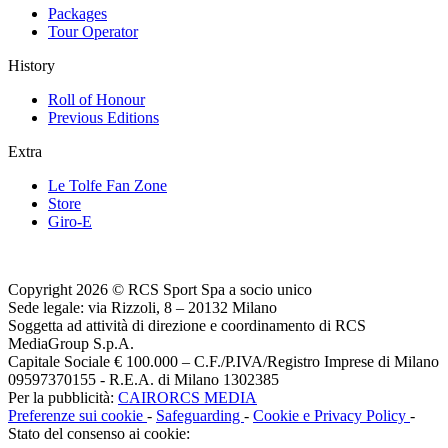
Packages
Tour Operator
History
Roll of Honour
Previous Editions
Extra
Le Tolfe Fan Zone
Store
Giro-E
Copyright 2026 © RCS Sport Spa a socio unico
Sede legale: via Rizzoli, 8 – 20132 Milano
Soggetta ad attività di direzione e coordinamento di RCS
MediaGroup S.p.A.
Capitale Sociale € 100.000 – C.F./P.IVA/Registro Imprese di Milano
09597370155 - R.E.A. di Milano 1302385
Per la pubblicità:
CAIRORCS MEDIA
Preferenze sui cookie
-
Safeguarding
-
Cookie e Privacy Policy
-
Stato del consenso ai cookie: