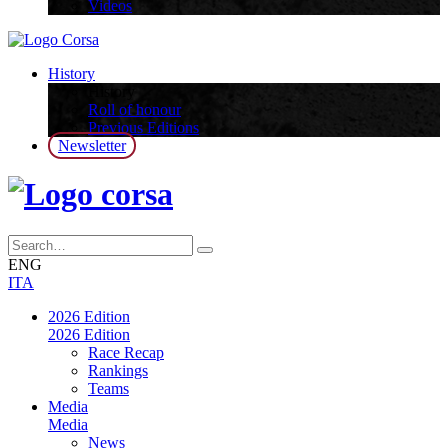
Videos
History
History
Roll of honour
Previous Editions
Newsletter
ENG
ITA
2026 Edition
2026 Edition
Race Recap
Rankings
Teams
Media
Media
News