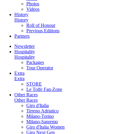
Photos
Videos
History
History
Roll of Honour
Previous Editions
Partners
Newsletter
Hospitality
Hospitality
Packages
Tour Operator
Extra
Extra
STORE
Le Tolfe Fan-Zone
Other Races
Other Races
Giro d'Italia
Tirreno Adriatico
Milano-Torino
Milano-Sanremo
Giro d'Italia Women
Giro Next Gen