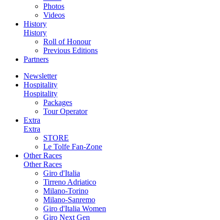
Photos
Videos
History
History
Roll of Honour
Previous Editions
Partners
Newsletter
Hospitality
Hospitality
Packages
Tour Operator
Extra
Extra
STORE
Le Tolfe Fan-Zone
Other Races
Other Races
Giro d'Italia
Tirreno Adriatico
Milano-Torino
Milano-Sanremo
Giro d'Italia Women
Giro Next Gen