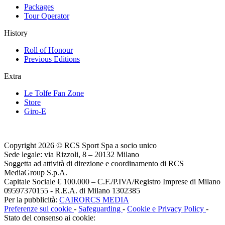
Packages
Tour Operator
History
Roll of Honour
Previous Editions
Extra
Le Tolfe Fan Zone
Store
Giro-E
Copyright 2026 © RCS Sport Spa a socio unico
Sede legale: via Rizzoli, 8 – 20132 Milano
Soggetta ad attività di direzione e coordinamento di RCS
MediaGroup S.p.A.
Capitale Sociale € 100.000 – C.F./P.IVA/Registro Imprese di Milano
09597370155 - R.E.A. di Milano 1302385
Per la pubblicità:
CAIRORCS MEDIA
Preferenze sui cookie
-
Safeguarding
-
Cookie e Privacy Policy
-
Stato del consenso ai cookie: