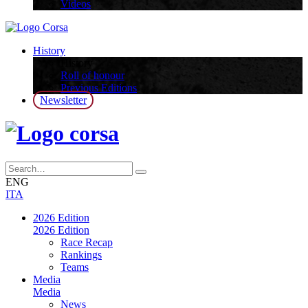
Videos
History
History
Roll of honour
Previous Editions
Newsletter
ENG
ITA
2026 Edition
2026 Edition
Race Recap
Rankings
Teams
Media
Media
News