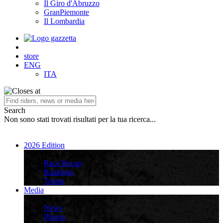
Il Giro d'Abruzzo
GranPiemonte
Il Lombardia
store
ENG
ITA
Search
Non sono stati trovati risultati per la tua ricerca...
2026 Edition
2026 Edition
Race Recap
Rankings
Teams
Media
Media
News
Photos