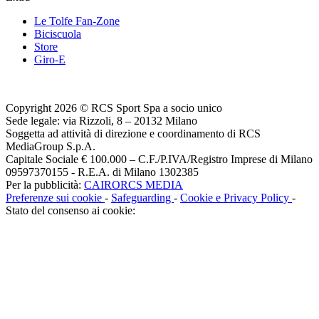
Le Tolfe Fan-Zone
Biciscuola
Store
Giro-E
Copyright 2026 © RCS Sport Spa a socio unico
Sede legale: via Rizzoli, 8 – 20132 Milano
Soggetta ad attività di direzione e coordinamento di RCS
MediaGroup S.p.A.
Capitale Sociale € 100.000 – C.F./P.IVA/Registro Imprese di Milano
09597370155 - R.E.A. di Milano 1302385
Per la pubblicità:
CAIRORCS MEDIA
Preferenze sui cookie
-
Safeguarding
-
Cookie e Privacy Policy
-
Stato del consenso ai cookie: