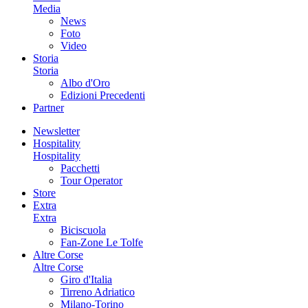
Media
News
Foto
Video
Storia
Storia
Albo d'Oro
Edizioni Precedenti
Partner
Newsletter
Hospitality
Hospitality
Pacchetti
Tour Operator
Store
Extra
Extra
Biciscuola
Fan-Zone Le Tolfe
Altre Corse
Altre Corse
Giro d'Italia
Tirreno Adriatico
Milano-Torino