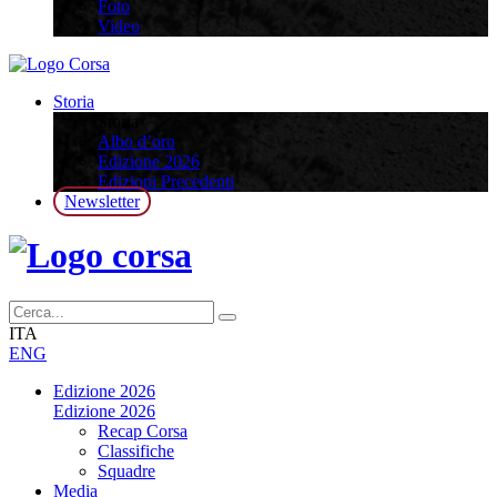
Foto
Video
Storia
Storia
Albo d’oro
Edizione 2026
Edizioni Precedenti
Newsletter
ITA
ENG
Edizione 2026
Edizione 2026
Recap Corsa
Classifiche
Squadre
Media