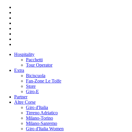
Hospitality
Pacchetti
Tour Operator
Extra
Biciscuola
Fan-Zone Le Tolfe
Store
Giro-E
Partner
Altre Corse
Giro d'Italia
Tirreno Adriatico
Milano-Torino
Milano-Sanremo
Giro d'Italia Women