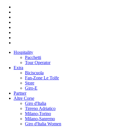
Hospitality
Pacchetti
Tour Operator
Extra
Biciscuola
Fan-Zone Le Tolfe
Store
Giro-E
Partner
Altre Corse
Giro d'Italia
Tirreno Adriatico
Milano-Torino
Milano-Sanremo
Giro d'Italia Women