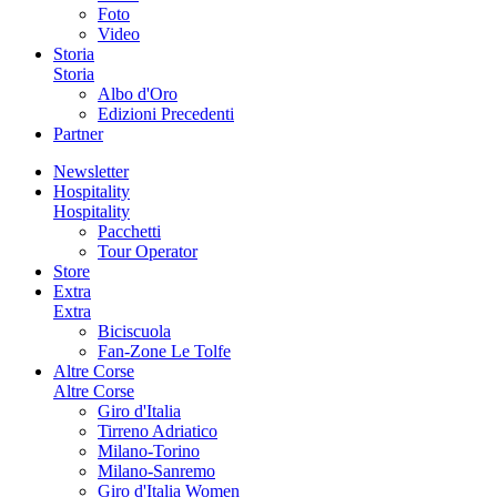
Foto
Video
Storia
Storia
Albo d'Oro
Edizioni Precedenti
Partner
Newsletter
Hospitality
Hospitality
Pacchetti
Tour Operator
Store
Extra
Extra
Biciscuola
Fan-Zone Le Tolfe
Altre Corse
Altre Corse
Giro d'Italia
Tirreno Adriatico
Milano-Torino
Milano-Sanremo
Giro d'Italia Women