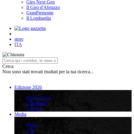
Giro Next Gen
Il Giro d'Abruzzo
GranPiemonte
Il Lombardia
store
ITA
Cerca
Non sono stati trovati risultati per la tua ricerca...
Edizione 2026
Edizione 2026
Recap Corsa
Classifiche
Squadre
Media
Media
News
Foto