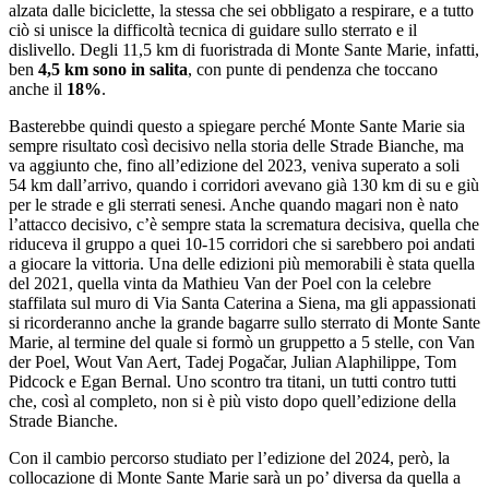
alzata dalle biciclette, la stessa che sei obbligato a respirare, e a tutto
ciò si unisce la difficoltà tecnica di guidare sullo sterrato e il
dislivello. Degli 11,5 km di fuoristrada di Monte Sante Marie, infatti,
ben
4,5 km sono in salita
, con punte di pendenza che toccano
anche il
18%
.
Basterebbe quindi questo a spiegare perché Monte Sante Marie sia
sempre risultato così decisivo nella storia delle Strade Bianche, ma
va aggiunto che, fino all’edizione del 2023, veniva superato a soli
54 km dall’arrivo, quando i corridori avevano già 130 km di su e giù
per le strade e gli sterrati senesi. Anche quando magari non è nato
l’attacco decisivo, c’è sempre stata la scrematura decisiva, quella che
riduceva il gruppo a quei 10-15 corridori che si sarebbero poi andati
a giocare la vittoria. Una delle edizioni più memorabili è stata quella
del 2021, quella vinta da Mathieu Van der Poel con la celebre
staffilata sul muro di Via Santa Caterina a Siena, ma gli appassionati
si ricorderanno anche la grande bagarre sullo sterrato di Monte Sante
Marie, al termine del quale si formò un gruppetto a 5 stelle, con Van
der Poel, Wout Van Aert, Tadej Pogačar, Julian Alaphilippe, Tom
Pidcock e Egan Bernal. Uno scontro tra titani, un tutti contro tutti
che, così al completo, non si è più visto dopo quell’edizione della
Strade Bianche.
Con il cambio percorso studiato per l’edizione del 2024, però, la
collocazione di Monte Sante Marie sarà un po’ diversa da quella a