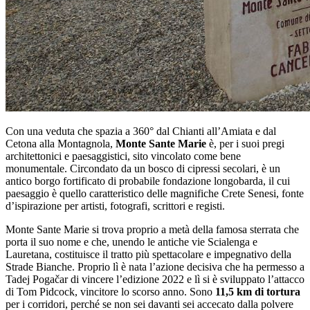
Con una veduta che spazia a 360° dal Chianti all’Amiata e dal
Cetona alla Montagnola,
Monte Sante Marie
è, per i suoi pregi
architettonici e paesaggistici, sito vincolato come bene
monumentale. Circondato da un bosco di cipressi secolari, è un
antico borgo fortificato di probabile fondazione longobarda, il cui
paesaggio è quello caratteristico delle magnifiche Crete Senesi, fonte
d’ispirazione per artisti, fotografi, scrittori e registi.
Monte Sante Marie si trova proprio a metà della famosa sterrata che
porta il suo nome e che, unendo le antiche vie Scialenga e
Lauretana, costituisce il tratto più spettacolare e impegnativo della
Strade Bianche. Proprio lì è nata l’azione decisiva che ha permesso a
Tadej Pogačar di vincere l’edizione 2022 e lì si è sviluppato l’attacco
di Tom Pidcock, vincitore lo scorso anno. Sono
11,5 km di tortura
per i corridori, perché se non sei davanti sei accecato dalla polvere