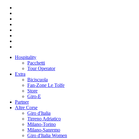
Hospitality
Pacchetti
Tour Operator
Extra
Biciscuola
Fan-Zone Le Tolfe
Store
Giro-E
Partner
Altre Corse
Giro d'Italia
Tirreno Adriatico
Milano-Torino
Milano-Sanremo
Giro d'Italia Women