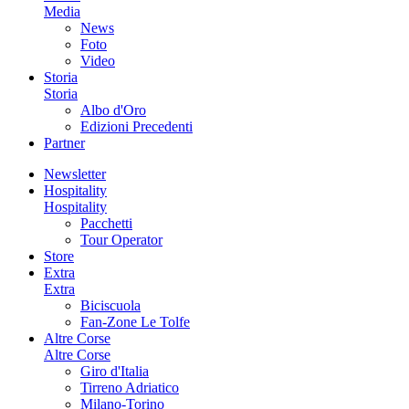
Media
News
Foto
Video
Storia
Storia
Albo d'Oro
Edizioni Precedenti
Partner
Newsletter
Hospitality
Hospitality
Pacchetti
Tour Operator
Store
Extra
Extra
Biciscuola
Fan-Zone Le Tolfe
Altre Corse
Altre Corse
Giro d'Italia
Tirreno Adriatico
Milano-Torino