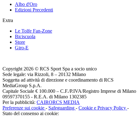
Albo d'Oro
Edizioni Precedenti
Extra
Le Tolfe Fan-Zone
Biciscuola
Store
Giro-E
Copyright 2026 © RCS Sport Spa a socio unico
Sede legale: via Rizzoli, 8 – 20132 Milano
Soggetta ad attività di direzione e coordinamento di RCS
MediaGroup S.p.A.
Capitale Sociale € 100.000 – C.F./P.IVA/Registro Imprese di Milano
09597370155 - R.E.A. di Milano 1302385
Per la pubblicità:
CAIRORCS MEDIA
Preferenze sui cookie
-
Safeguarding
-
Cookie e Privacy Policy
-
Stato del consenso ai cookie: