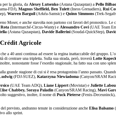
a per la gloria, da
Alexey Lutsenko
(Astana Qazaqstan) a
Pello Bilba
pama-FDJ),
Magnus Sheffield, Ben Tulett
(Ineos Grenadiers),
Rui Co
ep),
Warren Barguil
(Arkéa-Samsic) e
Quinn Simmons
(Trek-Segafr
oreno Moser, e anche stavolta non partono coi favori del pronostico. Le 
 Rota
(Intermarché-Circus-Wanty) e
Alessandro Covi
(UAE Team Emira
tella
(Astana Qazaqstan),
Davide Ballerini
(Soudal-QuickStep),
Davi
Crédit Agricole
che a 40 anni continua ad essere la regina inattaccabile del gruppo. L’o
tà di centrare una tripletta. Sulla sua strada, però, troverà
Lotte Kopec
, inoltre, nonostante fosse l’esordio stagionale, ha fatto sua con uno s
alla grande stagione di cui si è resa protagonista l’anno passato. Quando 
 Ludwig
(FDJ-SUEZ),
Katarzyna Niewiadoma
(Canyon/SRAM Raci
ersico
(UAE Team ADQ),
Liane Lippert
(Movistar) e
Juliette Labou
Elise Chabbey, Soraya Paladin
(Canyon/SRAM Racing),
Mavi Garc
to suggestivo, inoltre, il nome di
Puck Pieterse
(Fenix-Deceuninck), g
a del previsto, andranno tenute in considerazione anche
Elisa Balsamo
(
vo allo sprint.