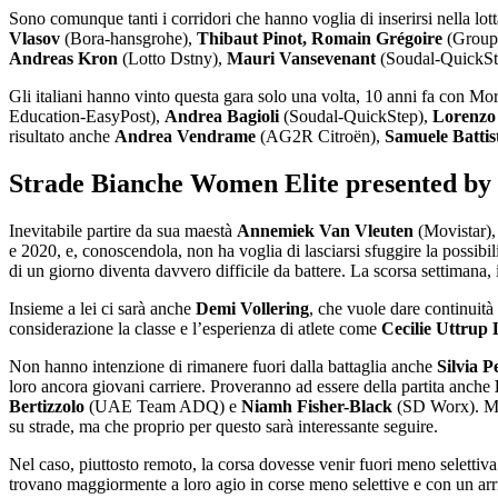
Sono comunque tanti i corridori che hanno voglia di inserirsi nella lott
Vlasov
(Bora-hansgrohe),
Thibaut Pinot, Romain Grégoire
(Grou
Andreas Kron
(Lotto Dstny),
Mauri Vansevenant
(Soudal-QuickSt
Gli italiani hanno vinto questa gara solo una volta, 10 anni fa con M
Education-EasyPost),
Andrea Bagioli
(Soudal-QuickStep),
Lorenzo
risultato anche
Andrea Vendrame
(AG2R Citroën),
Samuele Battis
Strade Bianche Women Elite presented by 
Inevitabile partire da sua maestà
Annemiek Van Vleuten
(Movistar), 
e 2020, e, conoscendola, non ha voglia di lasciarsi sfuggire la possibili
di un giorno diventa davvero difficile da battere. La scorsa settimana
Insieme a lei ci sarà anche
Demi Vollering
, che vuole dare continuità 
considerazione la classe e l’esperienza di atlete come
Cecilie Uttrup
Non hanno intenzione di rimanere fuori dalla battaglia anche
Silvia P
loro ancora giovani carriere. Proveranno ad essere della partita anche
Bertizzolo
(UAE Team ADQ) e
Niamh Fisher-Black
(SD Worx). Mol
su strade, ma che proprio per questo sarà interessante seguire.
Nel caso, piuttosto remoto, la corsa dovesse venir fuori meno selettiv
trovano maggiormente a loro agio in corse meno selettive e con un arri