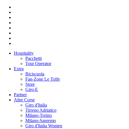
Hospitality
Pacchetti
Tour Operator
Extra
Biciscuola
Fan-Zone Le Tolfe
Store
Giro-E
Partner
Altre Corse
Giro d'Italia
Tirreno Adriatico
Milano-Torino
Milano-Sanremo
Giro d'Italia Women