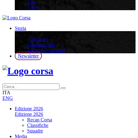
Foto
Video
Storia
Storia
Albo d’oro
Edizione 2026
Edizioni Precedenti
Newsletter
ITA
ENG
Edizione 2026
Edizione 2026
Recap Corsa
Classifiche
Squadre
Media