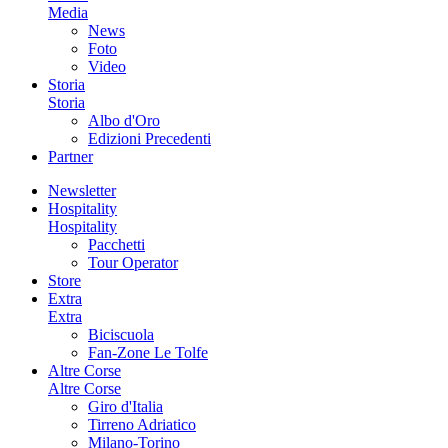
Media
News
Foto
Video
Storia
Storia
Albo d'Oro
Edizioni Precedenti
Partner
Newsletter
Hospitality
Hospitality
Pacchetti
Tour Operator
Store
Extra
Extra
Biciscuola
Fan-Zone Le Tolfe
Altre Corse
Altre Corse
Giro d'Italia
Tirreno Adriatico
Milano-Torino